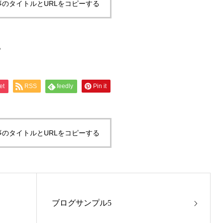
事のタイトルとURLをコピーする
。
et
RSS
feedly
Pin it
事のタイトルとURLをコピーする
ブログサンプル5