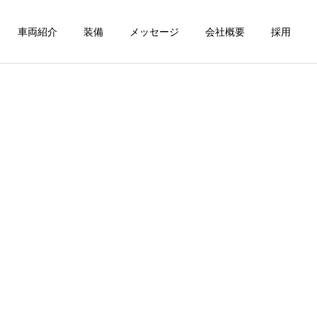
車両紹介
装備
メッセージ
会社概要
採用