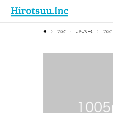
ブログ
カテゴリー1
ブログ