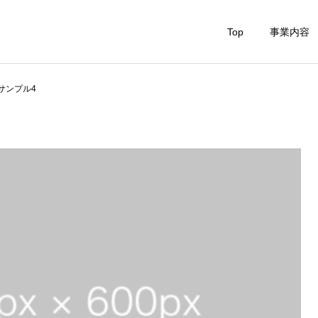
Top
事業内容
サンプル4