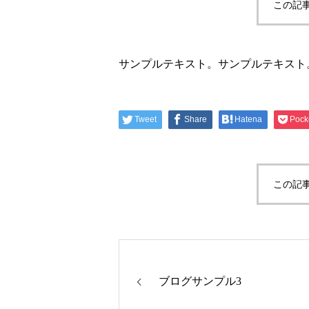
この記
サンプルテキスト。サンプルテキスト
Tweet
Share
Hatena
Pock
この記
ブログサンプル3