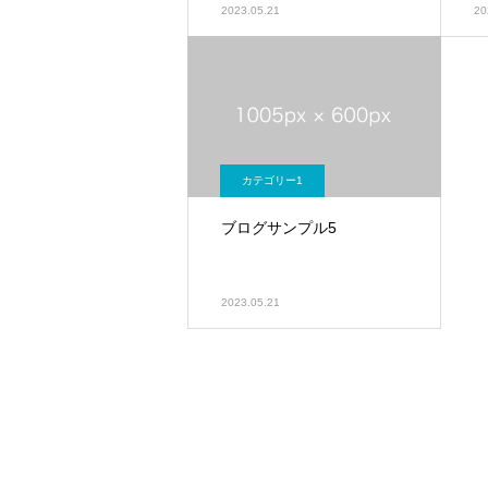
2023.05.21
20
カテゴリー1
ブログサンプル5
2023.05.21