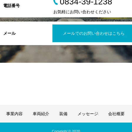
0834-39-1238
電話番号
お気軽にお問い合わせください
メール
メールでのお問い合わせはこちら
事業内容
車両紹介
装備
メッセージ
会社概要
Copyright © 2020